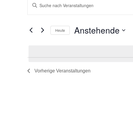
Veranstaltungen
Geben
Such-
Sie
und
Das
Ansichtennavigation
Schlüsselwort.
Anstehende
Heute
Suche
nach
Datum
Veranstaltungen
wählen.
Schlüsselwort.
Vorherige
Veranstaltungen