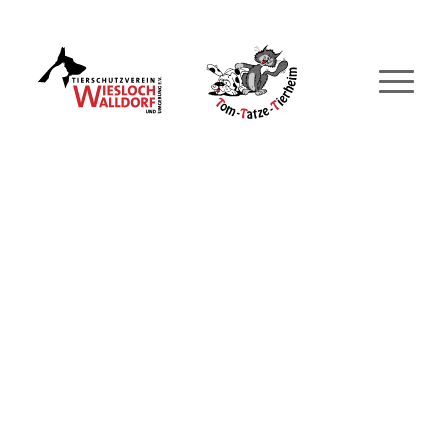
Tierheim Tel. 06227 1057
|
tierheim@tierschutz-
wiesloch-walldorf.de
KAJU
Männlich, geboren 2020.